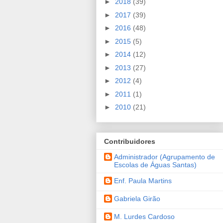
►
2018
(39)
►
2017
(39)
►
2016
(48)
►
2015
(5)
►
2014
(12)
►
2013
(27)
►
2012
(4)
►
2011
(1)
►
2010
(21)
Contribuidores
Administrador (Agrupamento de
Escolas de Águas Santas)
Enf. Paula Martins
Gabriela Girão
M. Lurdes Cardoso