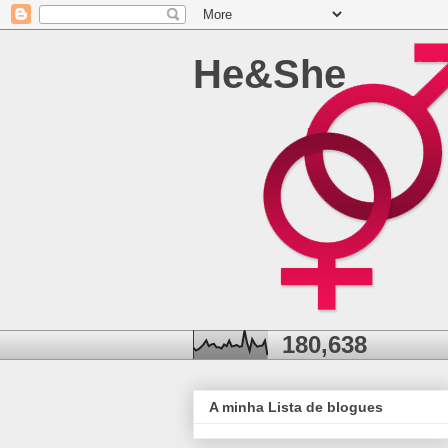
He&She
180,638
A minha Lista de blogues