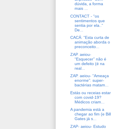
dúvida, a forma
mais ...
CONTACT - “os
sentimentos que
sentia por ela..“
De...
CACÁ: “Esta curta de
animação aborda o
preconceito...
ZAP. aeiou-
“Esquecer” não é
um defeito (é na
real...
ZAP. aeiou- “Ameaça
enorme”: super-
bactérias matam...
Estás ou receias estar
com covid-19?
Médicos criam...
A pandemia está a
chegar ao fim (e Bill
Gates já s...
ZAP- aeiou- Estudo