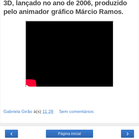
3D, lançado no ano de 2006, produzido
pelo animador gráfico Márcio Ramos.
Gabriela Girão
à(s)
11:28
Sem comentários:
‹
›
Página inicial