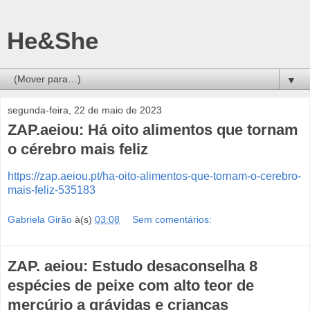
He&She
▼
segunda-feira, 22 de maio de 2023
ZAP.aeiou: Há oito alimentos que tornam
o cérebro mais feliz
https://zap.aeiou.pt/ha-oito-alimentos-que-tornam-o-cerebro-
mais-feliz-535183
Gabriela Girão
à(s)
03:08
Sem comentários:
ZAP. aeiou: Estudo desaconselha 8
espécies de peixe com alto teor de
mercúrio a grávidas e crianças