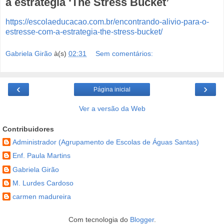
a estratégia ‘The Stress Bucket’
https://escolaeducacao.com.br/encontrando-alivio-para-o-
estresse-com-a-estrategia-the-stress-bucket/
Gabriela Girão
à(s)
02:31
Sem comentários:
‹
›
Página inicial
Ver a versão da Web
Contribuidores
Administrador (Agrupamento de Escolas de Águas Santas)
Enf. Paula Martins
Gabriela Girão
M. Lurdes Cardoso
carmen madureira
Com tecnologia do
Blogger
.