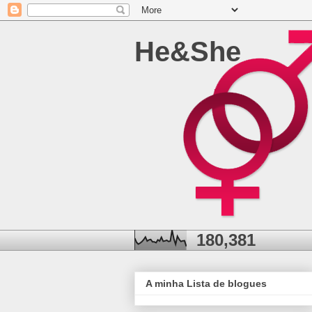
He&She
180,381
A minha Lista de blogues