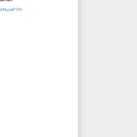
GHIkywlP7HI