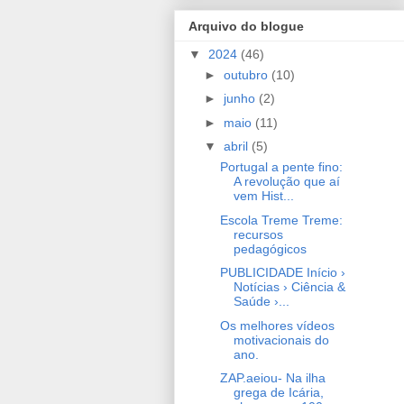
Arquivo do blogue
▼
2024
(46)
►
outubro
(10)
►
junho
(2)
►
maio
(11)
▼
abril
(5)
Portugal a pente fino:
A revolução que aí
vem Hist...
Escola Treme Treme:
recursos
pedagógicos
PUBLICIDADE Início ›
Notícias › Ciência &
Saúde ›...
Os melhores vídeos
motivacionais do
ano.
ZAP.aeiou- Na ilha
grega de Icária,