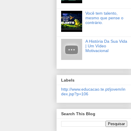
Você tem talento,
mesmo que pense o
contrário.
A História Da Sua Vida
| Um Vídeo
Motivacional
Labels
http://www.educacao.te.pt/jovem/in
dex.jsp?p=106
Search This Blog