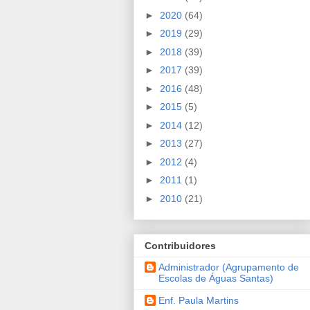
►
2020
(64)
►
2019
(29)
►
2018
(39)
►
2017
(39)
►
2016
(48)
►
2015
(5)
►
2014
(12)
►
2013
(27)
►
2012
(4)
►
2011
(1)
►
2010
(21)
Contribuidores
Administrador (Agrupamento de
Escolas de Águas Santas)
Enf. Paula Martins