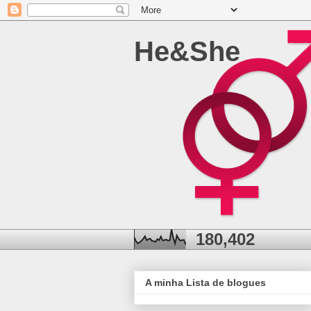
He&She
180,402
A minha Lista de blogues